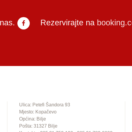
 nas.
Rezervirajte na
booking.
Ulica: Petefi Šandora 93
Mjesto: Kopačevo
Općina: Bilje
Pošta: 31327 Bilje