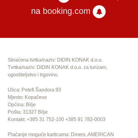
na
booking.com
Skraćena tvrtka/naziv: DIDIN KONAK d.o.o.
Tvrtka/naziv: DIDIN KONAK d.o.o. za turizam,
ugostiteljstvo i trgovinu
Ulica: Petefi Šandora 93
Mjesto: Kopačevo
Općina: Bilje
Pošta: 31327 Bilje
Kontakt: +385 31 752-100 +385 91 782-0003
Plaćanje moguće karticama: Diners, AMERICAN