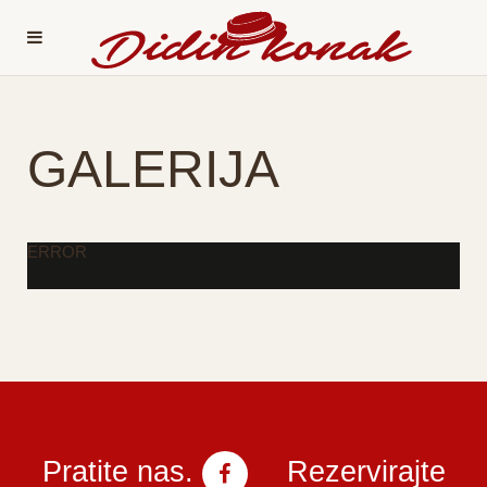
GALERIJA
ERROR
Pratite nas.
Rezervirajte