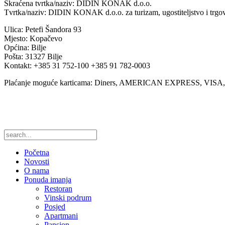
Skraćena tvrtka/naziv: DIDIN KONAK d.o.o.
Tvrtka/naziv: DIDIN KONAK d.o.o. za turizam, ugostiteljstvo i trgo
Ulica: Petefi Šandora 93
Mjesto: Kopačevo
Općina: Bilje
Pošta: 31327 Bilje
Kontakt: +385 31 752-100 +385 91 782-0003
Plaćanje moguće karticama: Diners, AMERICAN EXPRESS, VI
Početna
Novosti
O nama
Ponuda imanja
Restoran
Vinski podrum
Posjed
Apartmani
Pansion