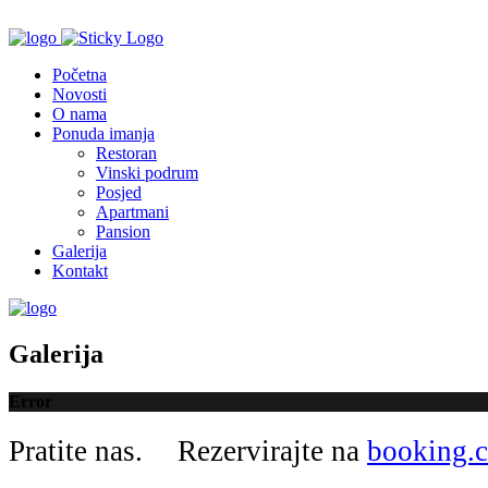
Početna
Novosti
O nama
Ponuda imanja
Restoran
Vinski podrum
Posjed
Apartmani
Pansion
Galerija
Kontakt
Galerija
Error
Pratite nas.
Rezervirajte na
booking.