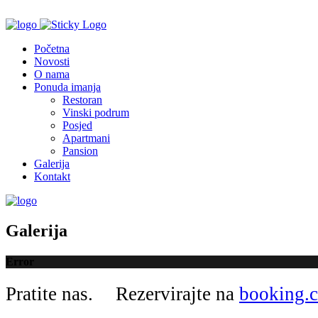
Početna
Novosti
O nama
Ponuda imanja
Restoran
Vinski podrum
Posjed
Apartmani
Pansion
Galerija
Kontakt
Galerija
Error
Pratite nas.
Rezervirajte na
booking.