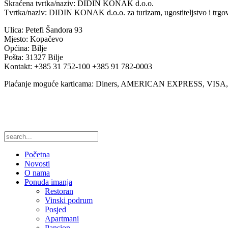
Skraćena tvrtka/naziv: DIDIN KONAK d.o.o.
Tvrtka/naziv: DIDIN KONAK d.o.o. za turizam, ugostiteljstvo i trgo
Ulica: Petefi Šandora 93
Mjesto: Kopačevo
Općina: Bilje
Pošta: 31327 Bilje
Kontakt: +385 31 752-100 +385 91 782-0003
Plaćanje moguće karticama: Diners, AMERICAN EXPRESS, VI
Početna
Novosti
O nama
Ponuda imanja
Restoran
Vinski podrum
Posjed
Apartmani
Pansion