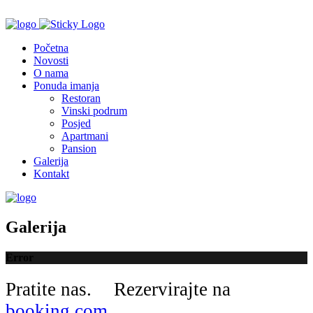
Početna
Novosti
O nama
Ponuda imanja
Restoran
Vinski podrum
Posjed
Apartmani
Pansion
Galerija
Kontakt
Galerija
Error
Pratite nas.
Rezervirajte na
booking.com