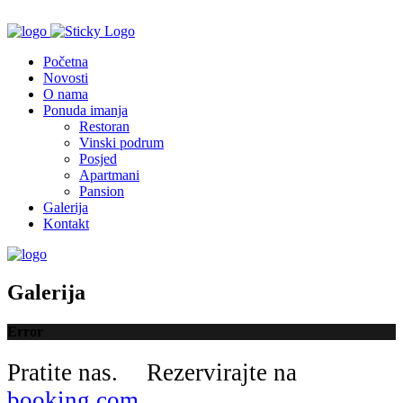
Početna
Novosti
O nama
Ponuda imanja
Restoran
Vinski podrum
Posjed
Apartmani
Pansion
Galerija
Kontakt
Galerija
Error
Pratite nas.
Rezervirajte na
booking.com