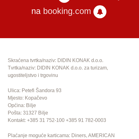
na
booking.com
Skraćena tvrtka/naziv: DIDIN KONAK d.o.o.
Tvrtka/naziv: DIDIN KONAK d.o.o. za turizam,
ugostiteljstvo i trgovinu
Ulica: Petefi Šandora 93
Mjesto: Kopačevo
Općina: Bilje
Pošta: 31327 Bilje
Kontakt: +385 31 752-100 +385 91 782-0003
Plaćanje moguće karticama: Diners, AMERICAN