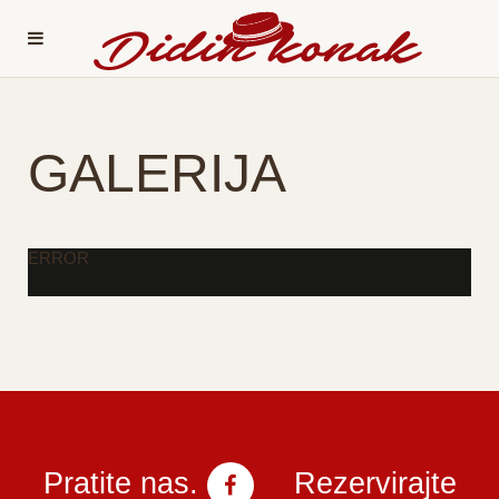
GALERIJA
ERROR
Pratite nas.
Rezervirajte