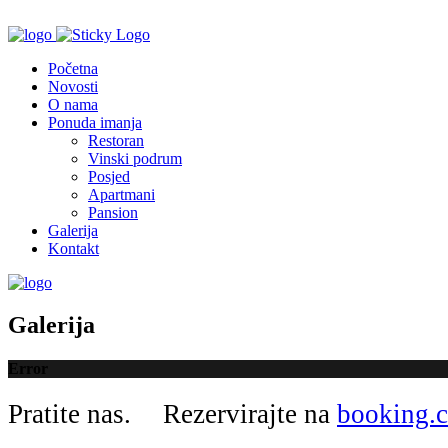
Početna
Novosti
O nama
Ponuda imanja
Restoran
Vinski podrum
Posjed
Apartmani
Pansion
Galerija
Kontakt
Galerija
Error
Pratite nas.
Rezervirajte na
booking.