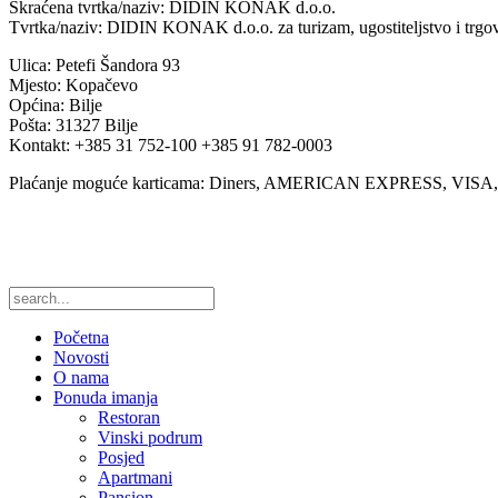
Skraćena tvrtka/naziv: DIDIN KONAK d.o.o.
Tvrtka/naziv: DIDIN KONAK d.o.o. za turizam, ugostiteljstvo i trgo
Ulica: Petefi Šandora 93
Mjesto: Kopačevo
Općina: Bilje
Pošta: 31327 Bilje
Kontakt: +385 31 752-100 +385 91 782-0003
Plaćanje moguće karticama: Diners, AMERICAN EXPRESS, VI
Početna
Novosti
O nama
Ponuda imanja
Restoran
Vinski podrum
Posjed
Apartmani
Pansion