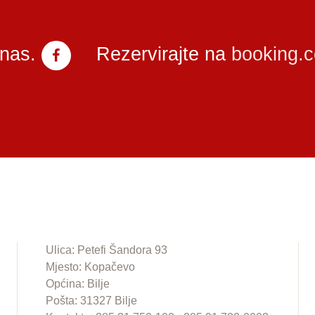
 nas.
Rezervirajte na
booking.
Ulica: Petefi Šandora 93
Mjesto: Kopačevo
Općina: Bilje
Pošta: 31327 Bilje