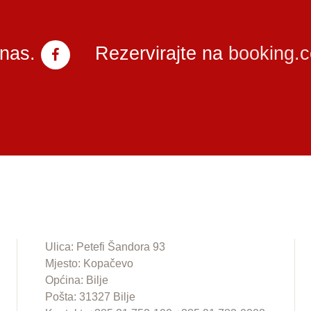
 nas.
Rezervirajte na
booking.
Ulica: Petefi Šandora 93
Mjesto: Kopačevo
Općina: Bilje
Pošta: 31327 Bilje