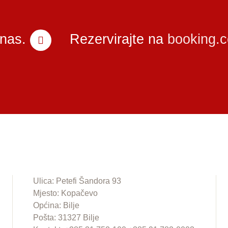
 nas.
Rezervirajte na
booking.
Ulica: Petefi Šandora 93
Mjesto: Kopačevo
Općina: Bilje
Pošta: 31327 Bilje