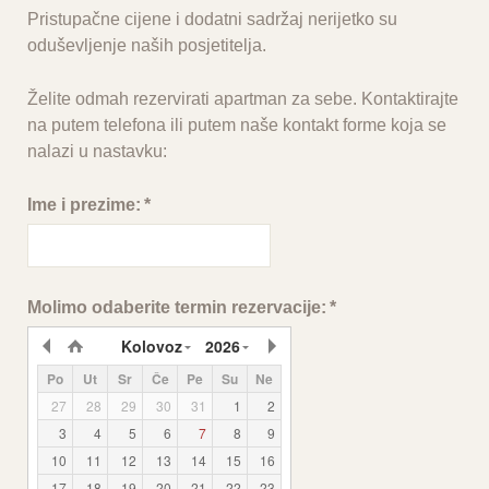
Pristupačne cijene i dodatni sadržaj nerijetko su
oduševljenje naših posjetitelja.
Želite odmah rezervirati apartman za sebe. Kontaktirajte
na putem telefona ili putem naše kontakt forme koja se
nalazi u nastavku:
Ime i prezime:
*
Molimo odaberite termin rezervacije:
*
Kolovoz
2026
Po
Ut
Sr
Če
Pe
Su
Ne
27
28
29
30
31
1
2
3
4
5
6
7
8
9
10
11
12
13
14
15
16
17
18
19
20
21
22
23