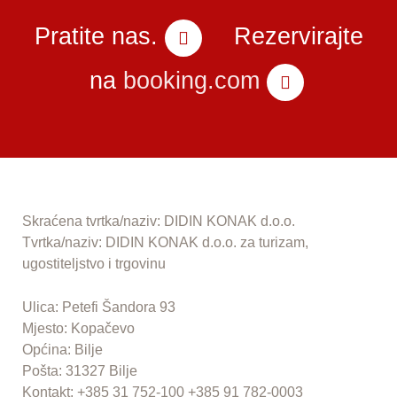
Pratite nas.
Rezervirajte
na
booking.com
Skraćena tvrtka/naziv: DIDIN KONAK d.o.o.
Tvrtka/naziv: DIDIN KONAK d.o.o. za turizam,
ugostiteljstvo i trgovinu
Ulica: Petefi Šandora 93
Mjesto: Kopačevo
Općina: Bilje
Pošta: 31327 Bilje
Kontakt: +385 31 752-100 +385 91 782-0003