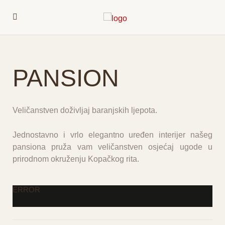
PANSION
Veličanstven doživljaj baranjskih ljepota.
Jednostavno i vrlo elegantno uređen interijer našeg
pansiona pruža vam veličanstven osjećaj ugode u
prirodnom okruženju Kopačkog rita.
ERROR