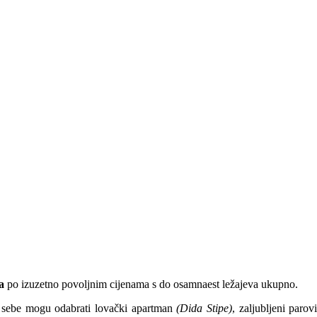
a
po izuzetno povoljnim cijenama s do osamnaest ležajeva ukupno.
 sebe mogu odabrati lovački apartman
(Dida Stipe)
, zaljubljeni parov