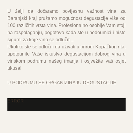
U želji da dočaramo povijesnu važnost vina za
Baranjski kraj pružamo mogućnost degustacije više od
100 različitih vrsta vina. Profesionalno osoblje Vam stoji
na raspolaganju, pogotovo kada ste u nedoumici i niste
sigurni za koje vino se odlučiti...
Ukoliko ste se odlučili da uživati u prirodi Kopačkog rita,
upotpunite Vaše iskustvo degustacijom dobrog vina u
vinskom podrumu našeg imanja i osjvežite vaš osjet
ukusa!
U PODRUMU SE ORGANIZIRAJU DEGUSTACIJE
ERROR