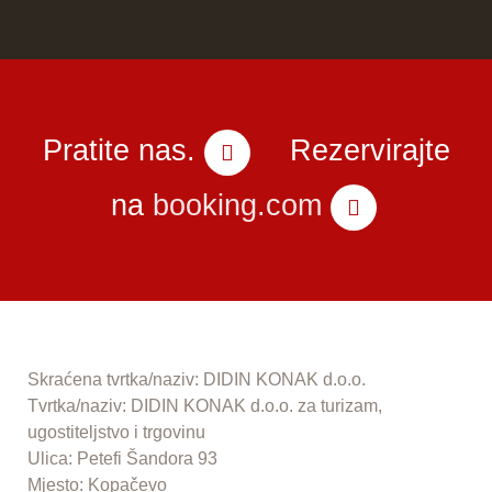
Pratite nas.
Rezervirajte
na
booking.com
Skraćena tvrtka/naziv: DIDIN KONAK d.o.o.
Tvrtka/naziv: DIDIN KONAK d.o.o. za turizam,
ugostiteljstvo i trgovinu
Ulica: Petefi Šandora 93
Mjesto: Kopačevo