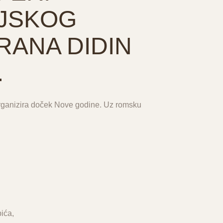
JSKOG
RANA DIDIN
.
rganizira doček Nove godine. Uz romsku
pića,