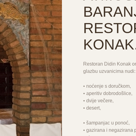
BARAN
RESTO
KONAK
Restoran Didin Konak o
glazbu uzvanicima nudi:
• noćenje s doručkom,
• aperitiv dobrodošlice,
• dvije večere,
• desert,
• šampanjac u ponoć,
• gazirana i negazirana 