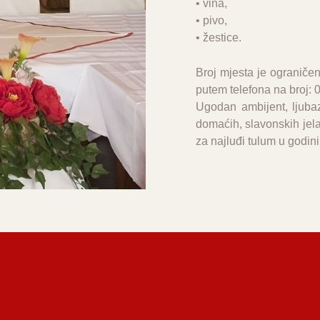
• vina,
• pivo,
• žestice.
Broj mjesta je ograničen
putem telefona na broj: 
Ugodan ambijent, ljuba
domaćih, slavonskih jel
za najluđi tulum u godini