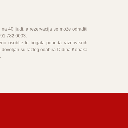
 na 40 ljudi, a rezervacija se može odraditi
091 782 0003.
zno osoblje te bogata ponuda raznovrsnih
a dovoljan su razlog odabira Didina Konaka
.