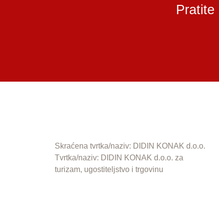
Pratite
Skraćena tvrtka/naziv: DIDIN KONAK d.o.o.
Tvrtka/naziv: DIDIN KONAK d.o.o. za
turizam, ugostiteljstvo i trgovinu