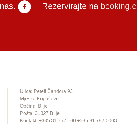
 nas.
Rezervirajte na
booking.
Ulica: Petefi Šandora 93
Mjesto: Kopačevo
Općina: Bilje
Pošta: 31327 Bilje
Kontakt: +385 31 752-100 +385 91 782-0003